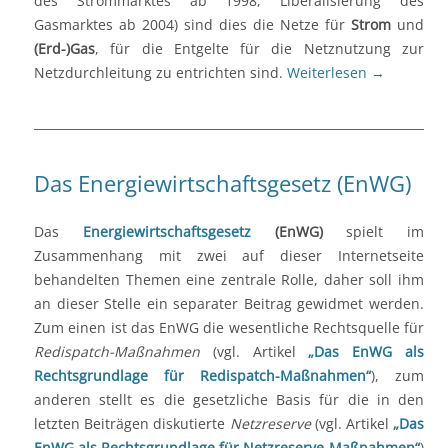
des Strommarktes ab 1998, Liberalisierung des
Gasmarktes ab 2004) sind dies die Netze für
Strom
und
(Erd-)Gas
, für die Entgelte für die Netznutzung zur
Netzdurchleitung zu entrichten sind.
Weiterlesen
→
Das Energiewirtschaftsgesetz (EnWG)
Das
Energiewirtschaftsgesetz
(EnWG)
spielt im
Zusammenhang mit zwei auf dieser Internetseite
behandelten Themen eine zentrale Rolle, daher soll ihm
an dieser Stelle ein separater Beitrag gewidmet werden.
Zum einen ist das EnWG die wesentliche Rechtsquelle für
Redispatch-Maßnahmen
(vgl. Artikel
„Das EnWG als
Rechtsgrundlage für Redispatch-Maßnahmen“
), zum
anderen stellt es die gesetzliche Basis für die in den
letzten Beiträgen diskutierte
Netzreserve
(vgl. Artikel
„Das
EnWG als Rechtsgrundlage für Netzreserve-Maßnahmen“
)