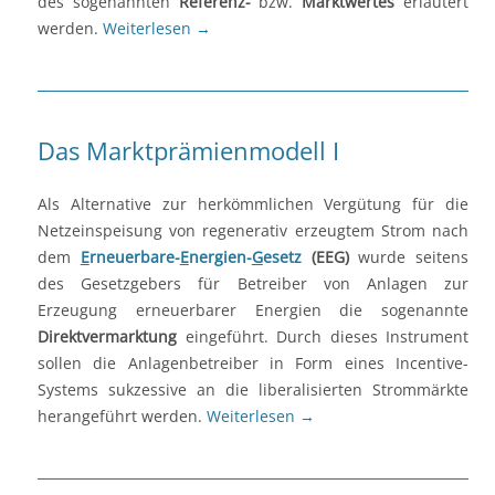
des sogenannten
Referenz-
bzw.
Marktwertes
erläutert
werden.
Weiterlesen
→
Das Marktprämienmodell I
Als Alternative zur herkömmlichen Vergütung für die
Netzeinspeisung von regenerativ erzeugtem Strom nach
dem
E
rneuerbare-
E
nergien-
G
esetz
(EEG)
wurde seitens
des Gesetzgebers für Betreiber von Anlagen zur
Erzeugung erneuerbarer Energien die sogenannte
Direktvermarktung
eingeführt. Durch dieses Instrument
sollen die Anlagenbetreiber in Form eines Incentive-
Systems sukzessive an die liberalisierten Strommärkte
herangeführt werden.
Weiterlesen
→