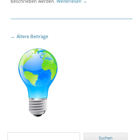
beschrieben werden.
Weiterlesen
→
Beitragsnavigation
←
Ältere Beiträge
Suchen