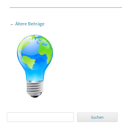
Beitragsnavigation
←
Ältere Beiträge
Suchen
nach: