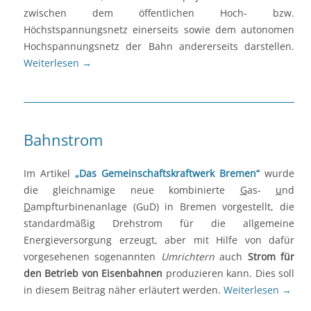
zwischen dem öffentlichen Hoch- bzw.
Höchstspannungsnetz einerseits sowie dem autonomen
Hochspannungsnetz der Bahn andererseits darstellen.
Weiterlesen
→
Bahnstrom
Im Artikel
„Das Gemeinschaftskraftwerk Bremen“
wurde
die gleichnamige neue kombinierte
G
as-
u
nd
D
ampfturbinenanlage (GuD) in Bremen vorgestellt, die
standardmäßig Drehstrom für die allgemeine
Energieversorgung erzeugt, aber mit Hilfe von dafür
vorgesehenen sogenannten
Umrichtern
auch
Strom für
den Betrieb von Eisenbahnen
produzieren kann. Dies soll
in diesem Beitrag näher erläutert werden.
Weiterlesen
→