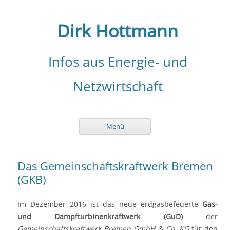
Zum
Inhalt
springen
Dirk Hottmann
Infos aus Energie- und
Netzwirtschaft
Menü
Das Gemeinschaftskraftwerk Bremen
(GKB)
Im Dezember 2016 ist das neue erdgasbefeuerte
Gas-
und Dampfturbinenkraftwerk (GuD)
der
Gemeinschaftskraftwerk Bremen GmbH & Co. KG
für den