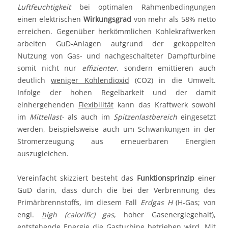
Luftfeuchtigkeit
bei optimalen Rahmenbedingungen
einen elektrischen
Wirkungsgrad
von mehr als 58% netto
erreichen. Gegenüber herkömmlichen Kohlekraftwerken
arbeiten GuD-Anlagen aufgrund der gekoppelten
Nutzung von Gas- und nachgeschalteter Dampfturbine
somit nicht nur
effizienter
, sondern emittieren auch
deutlich
weniger Kohlendioxid
(CO2) in die Umwelt.
Infolge der hohen Regelbarkeit und der damit
einhergehenden
Flexibilität
kann das Kraftwerk sowohl
im
Mittellast-
als auch im
Spitzenlastbereich
eingesetzt
werden, beispielsweise auch um Schwankungen in der
Stromerzeugung aus erneuerbaren Energien
auszugleichen.
Vereinfacht skizziert besteht das
Funktionsprinzip
einer
GuD darin, dass durch die bei der Verbrennung des
Primärbrennstoffs, im diesem Fall
Erdgas H
(H-Gas; von
engl.
h
igh (calorific) gas
, hoher Gasenergiegehalt),
entstehende Energie die
Gasturbine
betrieben wird. Mit