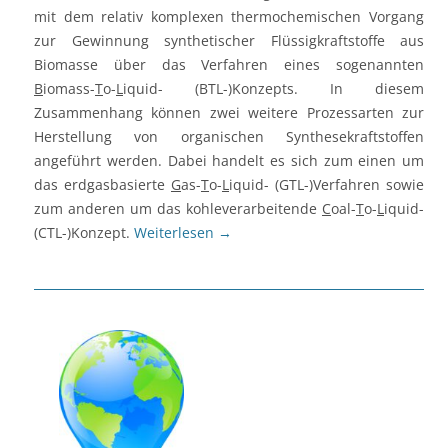
mit dem relativ komplexen thermochemischen Vorgang
zur Gewinnung synthetischer Flüssigkraftstoffe aus
Biomasse über das Verfahren eines sogenannten
B
iomass-
T
o-
L
iquid- (BTL-)Konzepts. In diesem
Zusammenhang können zwei weitere Prozessarten zur
Herstellung von organischen Synthesekraftstoffen
angeführt werden. Dabei handelt es sich zum einen um
das erdgasbasierte
G
as-
T
o-
L
iquid- (GTL-)Verfahren sowie
zum anderen um das kohleverarbeitende
C
oal-
T
o-
L
iquid-
(CTL-)Konzept.
Weiterlesen
→