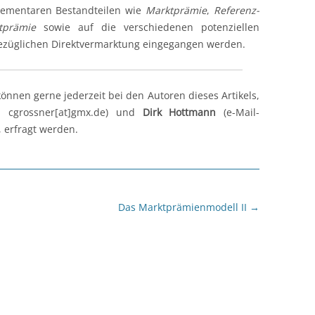
lementaren Bestandteilen wie
Marktprämie
,
Referenz-
prämie
sowie auf die verschiedenen potenziellen
bezüglichen Direktvermarktung eingegangen werden.
nnen gerne jederzeit bei den Autoren dieses Artikels,
: cgrossner[at]gmx.de) und
Dirk Hottmann
(e-Mail-
, erfragt werden.
Das Marktprämienmodell II
→