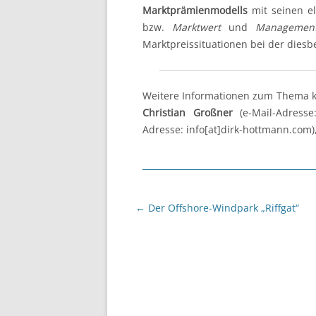
Marktprämienmodells
mit seinen e
bzw.
Marktwert
und
Management
Marktpreissituationen bei der dies
Weitere Informationen zum Thema kö
Christian Großner
(e-Mail-Adresse
Adresse: info[at]dirk-hottmann.com)
Beitragsnavigation
←
Der Offshore-Windpark „Riffgat“