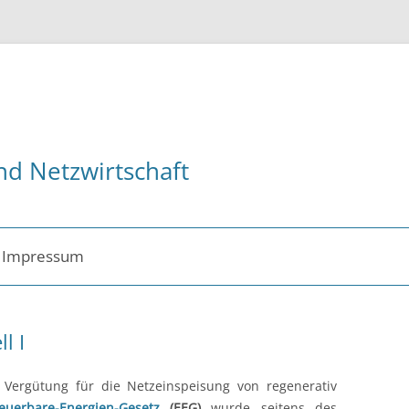
nd Netzwirtschaft
Impressum
ent
l I
 Vergütung für die Netzeinspeisung von regenerativ
euerbare-
E
nergien-
G
esetz
(EEG)
wurde seitens des