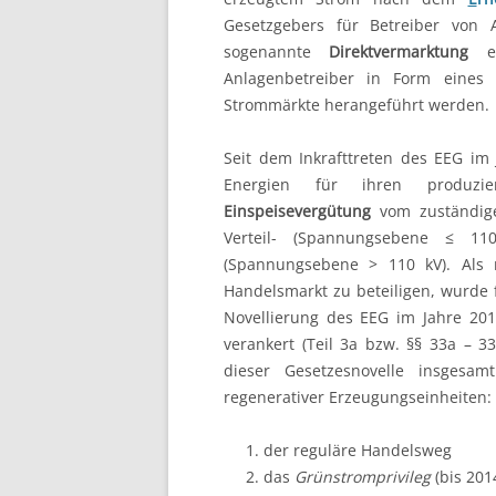
Gesetzgebers für Betreiber von 
Energiewirtschaf
sogenannte
Direktvermarktung
ei
Anlagenbetreiber in Form eines I
Kraftwerkstechni
Strommärkte herangeführt werden.
Netzwirtschaft
Seit dem Inkrafttreten des EEG im 
Energien für ihren produzie
Regenerative
Einspeisevergütung
vom zuständigen
Verteil- (Spannungsebene ≤ 110
Systemdienstlei
(Spannungsebene > 110 kV). Als m
Handelsmarkt zu beteiligen, wurde f
Novellierung des EEG im Jahre 201
verankert (Teil 3a bzw. §§ 33a – 3
dieser Gesetzesnovelle insgesa
regenerativer Erzeugungseinheiten:
der reguläre Handelsweg
das
Grünstromprivileg
(bis 201