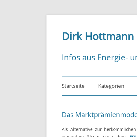
Zum
Inhalt
springen
Dirk Hottmann
Infos aus Energie- u
Startseite
Kategorien
Energiemanagem
Das Marktprämienmodel
Energiepolitik
Als Alternative zur herkömmlichen
Energierecht
erzeugtem Strom nach dem
E
rn