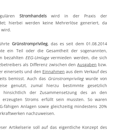
egulären
Stromhandels
wird in der Praxis der
t; hierbei werden keine Mehrerlöse generiert, da
 wird.
führte
Grünstromprivileg
, das es seit dem 01.08.2014
nnte ein Teil oder die Gesamtheit der sogenannten,
rn bezahlten
EEG-Umlage
vermieden werden, die sich
betreibers als Differenz zwischen den
Ausgaben
bzw.
er einerseits und den
Einnahmen
aus dem Verkauf des
eits bemisst. Auch das
Grünstromprivileg
wurde von
eise genutzt, zumal hierzu bestimmte gesetzlich
 hinsichtlich der Zusammensetzung des an den
 erzeugten Stroms erfüllt sein mussten. So waren
-fähigen Anlagen sowie gleichzeitig mindestens 20%
rkraftwerken nachzuweisen.
ser Artikelserie soll auf das eigentliche Konzept des