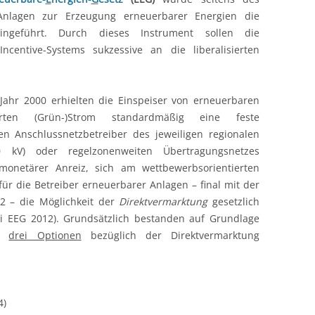
Anlagen zur Erzeugung erneuerbarer Energien die
t
ngeführt. Durch dieses Instrument sollen die
ncentive-Systems sukzessive an die liberalisierten
k
Jahr 2000 erhielten die Einspeiser von erneuerbaren
rten (Grün-)Strom standardmäßig eine feste
 Anschlussnetzbetreiber des jeweiligen regionalen
 kV) oder regelzonenweiten Übertragungsnetzes
stungen
onetärer Anreiz, sich am wettbewerbsorientierten
ür die Betreiber erneuerbarer Anlagen – final mit der
2 – die Möglichkeit der
Direktvermarktung
gesetzlich
3i EEG 2012). Grundsätzlich bestanden auf Grundlage
mt
drei Optionen
bezüglich der Direktvermarktung
4)