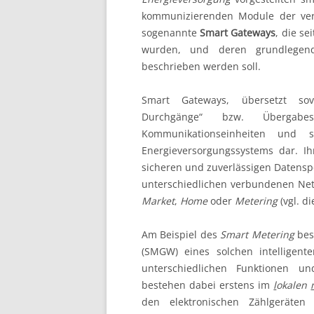
kommunizierenden Module der vers
Energiewirtschaf
sogenannte
Smart Gateways
, die s
wurden, und deren grundlegende
Kraftwerkstechni
beschrieben werden soll.
Netzwirtschaft
Smart Gateways, übersetzt sovie
Durchgänge“ bzw. Übergabes
Regenerative
Kommunikationseinheiten und s
Energieversorgungssystems dar. Ih
Systemdienstlei
sicheren und zuverlässigen Datensp
unterschiedlichen verbundenen Ne
Market
,
Home
oder
Metering
(vgl. d
Am Beispiel des
Smart Metering
bes
(SMGW) eines solchen intelligent
unterschiedlichen Funktionen u
bestehen dabei erstens im
l
okalen
den elektronischen Zählgeräten