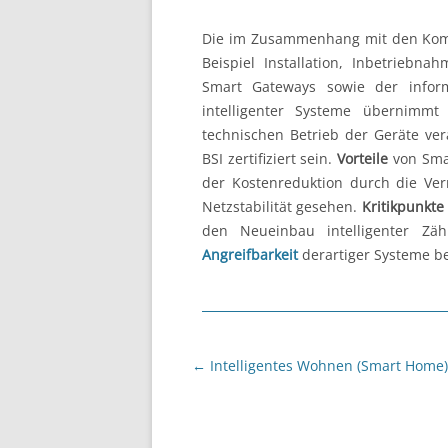
Die im Zusammenhang mit den Komm
Beispiel Installation, Inbetriebna
Smart Gateways sowie der inform
intelligenter Systeme übernimm
technischen Betrieb der Geräte ve
BSI zertifiziert sein.
Vorteile
von Smar
der Kostenreduktion durch die Ve
Netzstabilität gesehen.
Kritikpunkte
den Neueinbau intelligenter Z
Angreifbarkeit
derartiger Systeme b
Beitragsnavigation
←
Intelligentes Wohnen (Smart Home)