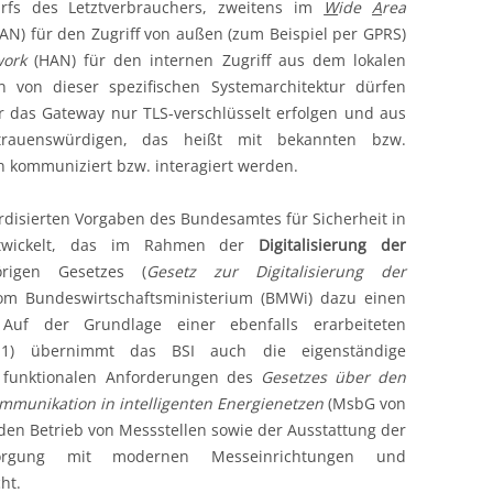
rfs des Letztverbrauchers, zweitens im
W
ide
A
rea
AN) für den Zugriff von außen (zum Beispiel per GPRS)
work
(HAN) für den internen Zugriff aus dem lokalen
 von dieser spezifischen Systemarchitektur dürfen
 das Gateway nur TLS-verschlüsselt erfolgen und aus
trauenswürdigen, das heißt mit bekannten bzw.
 kommuniziert bzw. interagiert werden.
disierten Vorgaben des Bundesamtes für Sicherheit in
entwickelt, das im Rahmen der
Digitalisierung der
rigen Gesetzes (
Gesetz zur Digitalisierung der
m Bundeswirtschaftsministerium (BMWi) dazu einen
 Auf der Grundlage einer ebenfalls erarbeiteten
-1) übernimmt das BSI auch die eigenständige
n funktionalen Anforderungen des
Gesetzes über den
mmunikation in intelligenten Energienetzen
(MsbG von
den Betrieb von Messstellen sowie der Ausstattung der
rsorgung mit modernen Messeinrichtungen und
ht.