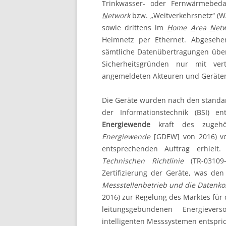
Trinkwasser- oder Fernwärmebeda
N
etwork
bzw. „Weitverkehrsnetz“ (W
sowie drittens im
H
ome
A
rea
N
et
Heimnetz per Ethernet. Abgesehen
sämtliche Datenübertragungen über
Sicherheitsgründen nur mit ver
angemeldeten Akteuren und Geräten
Die Geräte wurden nach den standar
der Informationstechnik (BSI) 
Energiewende
kraft des zugehö
Energiewende
[GDEW] von 2016) vo
entsprechenden Auftrag erhielt.
Technischen Richtlinie
(TR-03109
Zertifizierung der Geräte, was de
Messstellenbetrieb und die Datenko
2016) zur Regelung des Marktes für 
leitungsgebundenen Energieve
intelligenten Messsystemen entspric