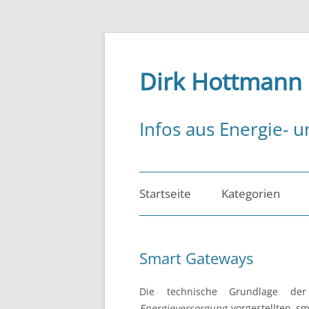
Zum
Inhalt
springen
Dirk Hottmann
Infos aus Energie- u
Startseite
Kategorien
Energiemanagem
Smart Gateways
Energiepolitik
Die technische Grundlage de
Energierecht
Energieversorgung
vorgestellten sm