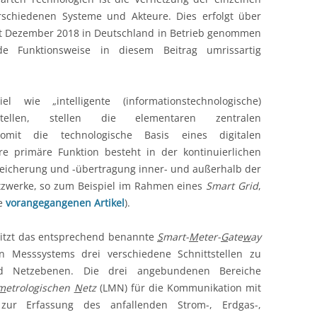
chiedenen Systeme und Akteure. Dies erfolgt über
t
eit Dezember 2018 in Deutschland in Betrieb genommen
 Funktionsweise in diesem Beitrag umrissartig
k
l wie „intelligente (informationstechnologische)
tellen, stellen die elementaren zentralen
omit die technologische Basis eines digitalen
re primäre Funktion besteht in der kontinuierlichen
stungen
eicherung und -übertragung inner- und außerhalb der
tzwerke, so zum Beispiel im Rahmen eines
Smart Grid
,
ie
vorangegangenen Artikel
).
itzt das entsprechend benannte
S
mart-
M
eter-
G
ate
w
ay
en Messsystems drei verschiedene Schnittstellen zu
nd Netzebenen. Die drei angebundenen Bereiche
m
etrologischen
N
etz
(LMN) für die Kommunikation mit
 zur Erfassung des anfallenden Strom-, Erdgas-,