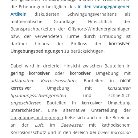
die Erhebungen bezüglich des
in den vorangegangenen
Artikeln
diskutierten
Schwingungsverhaltens
als
mathematische Grundlage. Hinsichtlich der
Beanspruchbarkeiten der Offshore-Windenergieanlagen
bzw. der verwendeten Türme durch Ermüdung ist
darüber hinaus der Einfluss der
korrosiven
Umgebungsbedingungen
zu berücksichtigen.
Dabei wird in dreierlei Hinsicht zwischen
Bauteilen
in
gering korrosiver
oder
korrosiver
Umgebung mit
adäquatem Korrosionsschutz
, Bauteilen in
nicht
korrosiver
Umgebung mit
konstanten
Spannungsschwingbreiten
und schließlich
ungeschützten
Bauteilen in
korrosiver
Umgebung
unterschieden. Eine alternative Unterteilung der
Umgebungsbedingungen
ließe sich auch in die Bereiche
an der
Luft
, im
Seewasser
mit kathodischem
Korrosionsschutz und in den Bereich bei
freier Korrosion