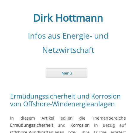
Zum
Inhalt
springen
Dirk Hottmann
Infos aus Energie- und
Netzwirtschaft
Menü
Ermüdungssicherheit und Korrosion
von Offshore-Windenergieanlagen
In diesem Artikel sollen die Themenbereiche
Ermüdungssicherheit
und
Korrosion
in Bezug auf
Offshore-Windkraftanlagen bzw. ihre Türme erörtert