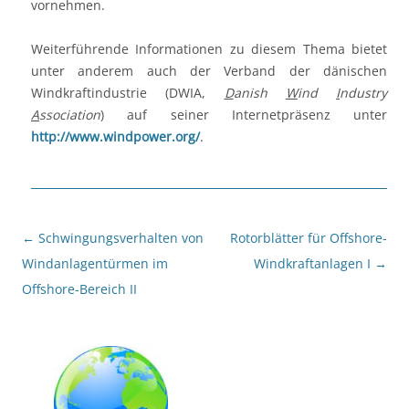
vornehmen.
Weiterführende Informationen zu diesem Thema bietet
unter anderem auch der Verband der dänischen
Windkraftindustrie (DWIA,
D
anish
W
ind
I
ndustry
A
ssociation
) auf seiner Internetpräsenz unter
http://www.windpower.org/
.
Beitragsnavigation
←
Schwingungsverhalten von
Rotorblätter für Offshore-
Windanlagentürmen im
Windkraftanlagen I
→
Offshore-Bereich II