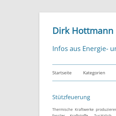
Zum
Inhalt
springen
Dirk Hottmann
Infos aus Energie- u
Startseite
Kategorien
Energiemanagem
Stützfeuerung
Energiepolitik
Thermische Kraftwerke produzier
Energierecht
fossiler Kraftstoffe. Zusätzli