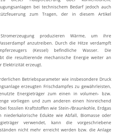
eugungsanlagen bei technischem Bedarf jedoch auch
t
ützfeuerung zum Tragen, der in diesem Artikel
k
r Stromerzeugung produzieren Wärme, um ihre
sserdampf anzutreiben. Durch die Hitze verdampft
erzeugers (Kessel) befindliche Wasser. Die
bt die resultierende mechanische Energie weiter an
Elektrizität erzeugt.
stungen
rderlichen Betriebsparameter wie insbesondere Druck
gsanlage erzeugten Frischdampfes zu gewährleisten,
nutzte Energieträger zum einen in volumen- bzw.
enge vorliegen und zum anderen einen hinreichend
bei fossilen Kraftstoffen wie Stein-/Braunkohle, Erdgas
h niederkalorische Edukte wie Abfall, Biomasse oder
ieträger verwendet, kann die vorgeschriebene
tänden nicht mehr erreicht werden bzw. die Anlage