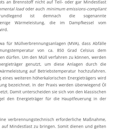
s an Brennstoff nicht auf Teil- oder gar Mindestlast
mental load
oder auch
minimum emissions-compliant
undlegend ist demnach die sogenannte
ejenige Wärmeleistung, die im Dampfkessel vom
ird.
twa für Müllverbrennungsanlagen (MVA), dass Abfälle
nnungstemperatur von ca. 850 Grad Celsius dem
en dürfen. Um den Müll verfahren zu können, werden
nergieträger genutzt, um diese Anlagen durch die
wärmeleistung auf Betriebstemperatur hochzufahren.
g eines weiteren höherkalorischen Energieträgers wird
rung bezeichnet. In der Praxis werden überwiegend Öl
etzt. Damit unterscheiden sie sich von den klassischen
gel den Energieträger für die Hauptfeuerung in der
eine verbrennungstechnisch erforderliche Maßnahme,
auf Mindestlast zu bringen. Somit dienen und gelten