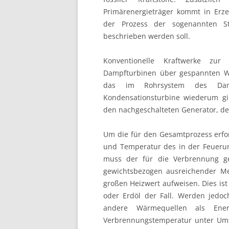
Primärenergieträger kommt in Erz
Energiewirtschaf
der Prozess der sogenannten St
beschrieben werden soll.
Kraftwerkstechni
Konventionelle Kraftwerke zu
Netzwirtschaft
Dampfturbinen über gespannten Wa
das im Rohrsystem des Dampf
Regenerative
Kondensationsturbine wiederum gi
den nachgeschalteten Generator, der 
Systemdienstlei
Um die für den Gesamtprozess erfo
und Temperatur des in der Feuerun
muss der für die Verbrennung ge
gewichtsbezogen ausreichender M
großen Heizwert aufweisen. Dies ist 
oder Erdöl der Fall. Werden jedoc
andere Wärmequellen als Energ
Verbrennungstemperatur unter Ums