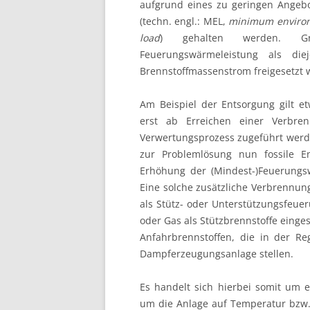
aufgrund eines zu geringen Angebot
(techn. engl.: MEL,
minimum environ
load
) gehalten werden. Gr
Feuerungswärmeleistung als di
Brennstoffmassenstrom freigesetzt w
Am Beispiel der Entsorgung gilt e
erst ab Erreichen einer Verbre
Verwertungsprozess zugeführt werd
zur Problemlösung nun fossile E
Erhöhung der (Mindest-)Feuerungs
Eine solche zusätzliche Verbrennun
als Stütz- oder Unterstützungsfeue
oder Gas als Stützbrennstoffe einges
Anfahrbrennstoffen, die in der Re
Dampferzeugungsanlage stellen.
Es handelt sich hierbei somit um 
um die Anlage auf Temperatur bzw. 