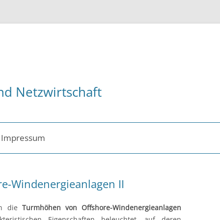
nd Netzwirtschaft
Impressum
ent
e-Windenergieanlagen II
n die
Turmhöhen von Offshore-Windenergieanlagen
teristischen Eigenschaften beleuchtet, auf deren