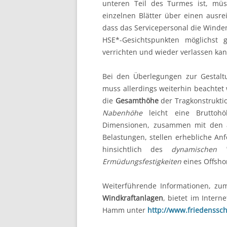
unteren Teil des Turmes ist, müs
einzelnen Blätter über einen ausr
dass das Servicepersonal die Winde
HSE*-Gesichtspunkten möglichst g
verrichten und wieder verlassen kan
Bei den Überlegungen zur Gestalt
muss allerdings weiterhin beachtet
die
Gesamthöhe
der Tragkonstrukt
Nabenhöhe
leicht eine Bruttoh
Dimensionen, zusammen mit den a
Belastungen, stellen erhebliche An
hinsichtlich des
dynamischen V
Ermüdungsfestigkeiten
eines Offsho
Weiterführende Informationen, zu
Windkraftanlagen
, bietet im Inter
Hamm unter
http://www.friedenssc