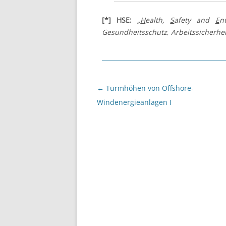
[*] HSE:
„
H
ealth,
S
afety and
E
n
Gesundheitsschutz
,
Arbeitssicherhei
Beitragsnavigation
←
Turmhöhen von Offshore-
Windenergieanlagen I