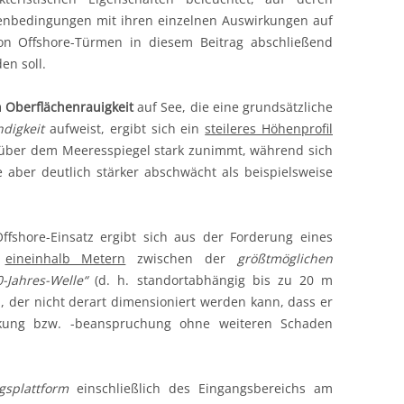
nbedingungen mit ihren einzelnen Auswirkungen auf
t
von Offshore-Türmen in diesem Beitrag abschließend
en soll.
k
 Oberflächenrauigkeit
auf See, die eine grundsätzliche
digkeit
aufweist, ergibt sich ein
steileres Höhenprofil
 über dem Meeresspiegel stark zunimmt, während sich
aber deutlich stärker abschwächt als beispielsweise
stungen
fshore-Einsatz ergibt sich aus der Forderung eines
d
eineinhalb Metern
zwischen der
größtmöglichen
0-Jahres-Welle“
(d. h. standortabhängig bis zu 20 m
, der nicht derart dimensioniert werden kann, dass er
irkung bzw. -beanspruchung ohne weiteren Schaden
splattform
einschließlich des Eingangsbereichs am