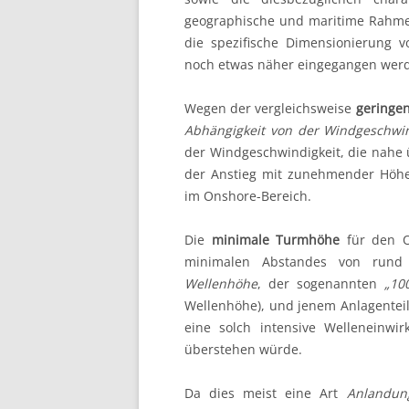
geographische und maritime Rahme
Energiewirtschaf
die spezifische Dimensionierung 
noch etwas näher eingegangen werd
Kraftwerkstechni
Wegen der vergleichsweise
geringen
Netzwirtschaft
Abhängigkeit von der Windgeschwin
der Windgeschwindigkeit, die nahe
Regenerative
der Anstieg mit zunehmender Höhe 
im Onshore-Bereich.
Systemdienstlei
Die
minimale Turmhöhe
für den Of
minimalen Abstandes von run
Wellenhöhe
, der sogenannten
„
10
Wellenhöhe), und jenem Anlagenteil
eine solch intensive Welleneinw
überstehen würde.
Da dies meist eine Art
Anlandung