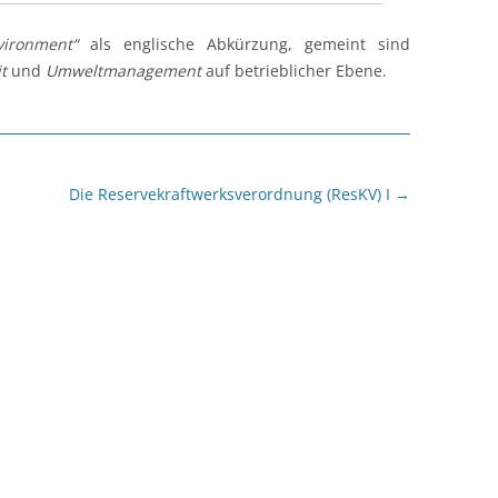
vironment“
als englische Abkürzung, gemeint sind
t
und
Umweltmanagement
auf betrieblicher Ebene.
Die Reservekraftwerksverordnung (ResKV) I
→