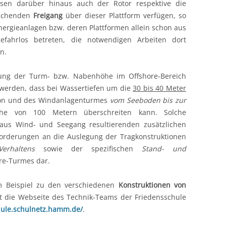
sen darüber hinaus auch der Rotor respektive die
eichenden
Freigang
über dieser Plattform verfügen, so
nergieanlagen bzw. deren Plattformen allein schon aus
efahrlos betreten, die notwendigen Arbeiten dort
n.
ung der Turm- bzw. Nabenhöhe im Offshore-Bereich
 werden, dass bei Wassertiefen um die
30 bis 40 Meter
ion und des Windanlagenturmes
vom Seeboden bis zur
öhe von 100 Metern überschreiten kann. Solche
us Wind- und Seegang resultierenden zusätzlichen
forderungen an die Auslegung der Tragkonstruktionen
erhaltens
sowie der spezifischen
Stand- und
re-Turmes dar.
m Beispiel zu den verschiedenen
Konstruktionen von
net die Webseite des Technik-Teams der Friedensschule
hule.schulnetz.hamm.de/
.