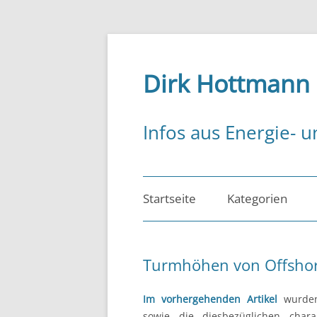
Zum
Inhalt
springen
Dirk Hottmann
Infos aus Energie- u
Startseite
Kategorien
Energiemanagem
Turmhöhen von Offshor
Energiepolitik
Im vorhergehenden Artikel
wurde
Energierecht
sowie die diesbezüglichen charak