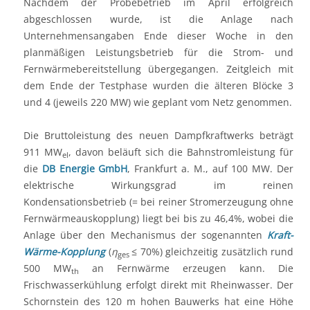
Nachdem der Probebetrieb im April erfolgreich
abgeschlossen wurde, ist die Anlage nach
Unternehmensangaben Ende dieser Woche in den
planmäßigen Leistungsbetrieb für die Strom- und
Fernwärmebereitstellung übergegangen. Zeitgleich mit
dem Ende der Testphase wurden die älteren Blöcke 3
und 4 (jeweils 220 MW) wie geplant vom Netz genommen.
Die Bruttoleistung des neuen Dampfkraftwerks beträgt
911 MW
, davon beläuft sich die Bahnstromleistung für
el
die
DB Energie GmbH
, Frankfurt a. M., auf 100 MW. Der
elektrische Wirkungsgrad im reinen
Kondensationsbetrieb (= bei reiner Stromerzeugung ohne
Fernwärmeauskopplung) liegt bei bis zu 46,4%, wobei die
Anlage über den Mechanismus der sogenannten
Kraft-
Wärme-Kopplung
(
η
≤ 70%) gleichzeitig zusätzlich rund
ges
500 MW
an Fernwärme erzeugen kann. Die
th
Frischwasserkühlung erfolgt direkt mit Rheinwasser. Der
Schornstein des 120 m hohen Bauwerks hat eine Höhe