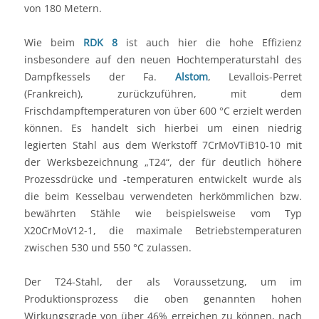
von 180 Metern.
Wie beim
RDK 8
ist auch hier die hohe Effizienz
insbesondere auf den neuen Hochtemperaturstahl des
Dampfkessels der Fa.
Alstom
, Levallois-Perret
(Frankreich), zurückzuführen, mit dem
Frischdampftemperaturen von über 600 °C erzielt werden
können. Es handelt sich hierbei um einen niedrig
legierten Stahl aus dem Werkstoff 7CrMoVTiB10-10 mit
der Werksbezeichnung „T24“, der für deutlich höhere
Prozessdrücke und -temperaturen entwickelt wurde als
die beim Kesselbau verwendeten herkömmlichen bzw.
bewährten Stähle wie beispielsweise vom Typ
X20CrMoV12-1, die maximale Betriebstemperaturen
zwischen 530 und 550 °C zulassen.
Der T24-Stahl, der als Voraussetzung, um im
Produktionsprozess die oben genannten hohen
Wirkungsgrade von über 46% erreichen zu können, nach