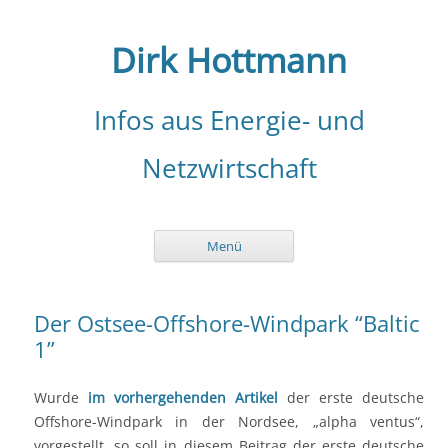
Zum
Inhalt
springen
Dirk Hottmann
Infos aus Energie- und
Netzwirtschaft
Menü
Der Ostsee-Offshore-Windpark “Baltic
1”
Wurde
im vorhergehenden Artikel
der erste deutsche
Offshore-Windpark in der Nordsee, „alpha ventus“,
vorgestellt, so soll in diesem Beitrag der erste deutsche