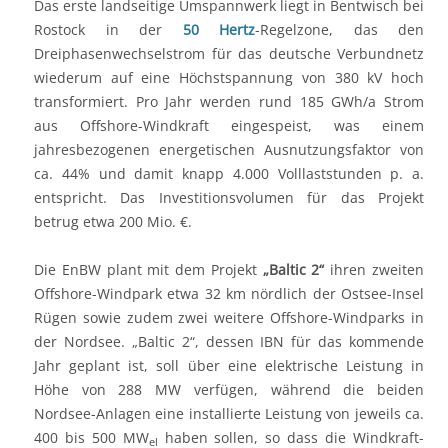
Das erste landseitige Umspannwerk liegt in Bentwisch bei
Rostock in der
50 Hertz
-Regelzone, das den
Dreiphasenwechselstrom für das deutsche Verbundnetz
wiederum auf eine Höchstspannung von 380 kV hoch
transformiert. Pro Jahr werden rund 185 GWh/a Strom
aus Offshore-Windkraft eingespeist, was einem
jahresbezogenen energetischen Ausnutzungsfaktor von
ca. 44% und damit knapp 4.000 Volllaststunden p. a.
entspricht. Das Investitionsvolumen für das Projekt
betrug etwa 200 Mio. €.
Die EnBW plant mit dem Projekt
„Baltic 2“
ihren zweiten
Offshore-Windpark etwa 32 km nördlich der Ostsee-Insel
Rügen sowie zudem zwei weitere Offshore-Windparks in
der Nordsee. „Baltic 2“, dessen IBN für das kommende
Jahr geplant ist, soll über eine elektrische Leistung in
Höhe von 288 MW verfügen, während die beiden
Nordsee-Anlagen eine installierte Leistung von jeweils ca.
400 bis 500 MW
haben sollen, so dass die Windkraft-
el