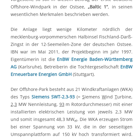
Offshore-Windpark in der Ostsee,
„Baltic 1“
, in seinen
wesentlichen Merkmalen beschrieben werden.
Die Anlage liegt wenige Kilometer nördlich der
mecklenburg-vorpommerschen Halbinsel Fischland-Darß-
Zingst in der 12-Seemeilen-Zone der deutschen Ostsee.
IBN war im Mai 2011, der Projektbeginn im Jahr 1997.
Eigentümerin ist die
EnBW Energie Baden-Württemberg
AG
(Karlsruhe), Betreiberin die Tochtergesellschaft
EnBW
Erneuerbare Energien GmbH
(Stuttgart).
Der Offshore-Park besteht aus 21 Windkraftanlagen (WKA)
des Typs
Siemens SWT-2.3-93
(=
S
iemens
W
ind
T
urbine,
2,3
MW Nennleistung,
93
m Rotordurchmesser) mit einer
installierten elektrischen Leistung von jeweils 2,3 MW
und somit insgesamt 48,3 MW
. Die WKA erzeugen Strom
el
bei einer Spannung von 33 kV, die in der seeseitigen
Umspannplattform auf 150 kV hoch transformiert wird.