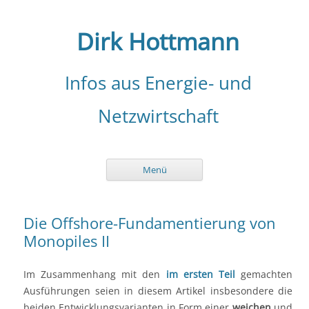
Zum
Inhalt
springen
Dirk Hottmann
Infos aus Energie- und
Netzwirtschaft
Menü
Die Offshore-Fundamentierung von
Monopiles II
Im Zusammenhang mit den
im ersten Teil
gemachten
Ausführungen seien in diesem Artikel insbesondere die
beiden Entwicklungsvarianten in Form einer
weichen
und